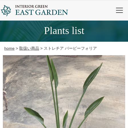
plants list
home
>
取扱い商品
>
ストレチア バービーフォリア