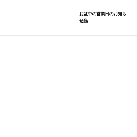
お盆中の営業日のお知ら
せ💁